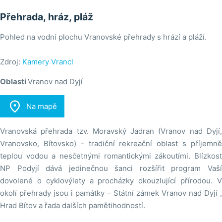
Přehrada, hráz, pláž
Pohled na vodní plochu Vranovské přehrady s hrází a pláží.
Zdroj:
Kamery Vrancl
Oblasti
Vranov nad Dyjí

Na mapě
Vranovská přehrada tzv. Moravský Jadran (Vranov nad Dyjí,
Vranovsko, Bítovsko) - tradiční rekreační oblast s příjemně
teplou vodou a nesčetnými romantickými zákoutími. Blízkost
NP Podyjí dává jedinečnou šanci rozšířit program Vaší
dovolené o cyklovýlety a procházky okouzlující přírodou. V
okolí přehrady jsou i památky – Státní zámek Vranov nad Dyjí ,
Hrad Bítov a řada dalších pamětihodností.