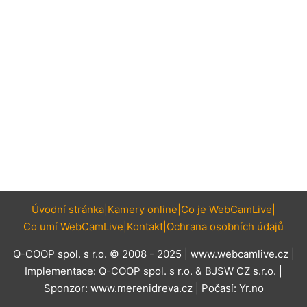
Úvodní stránka
Kamery online
Co je WebCamLive
Co umí WebCamLive
Kontakt
Ochrana osobních údajů
Q-COOP spol. s r.o. © 2008 - 2025 |
www.webcamlive.cz
|
Implementace:
Q-COOP spol. s r.o.
&
BJSW CZ s.r.o.
|
Sponzor:
www.merenidreva.cz
| Počasí:
Yr.no