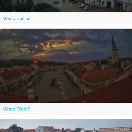
Město Dačice
Město Třebíč