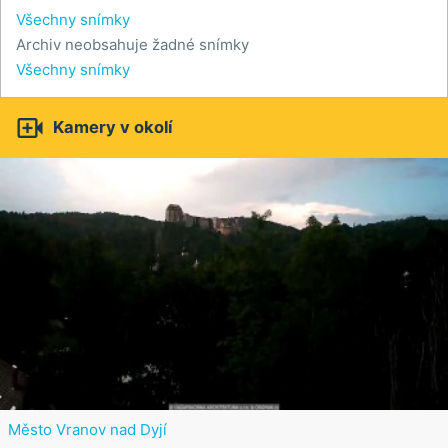
Všechny snímky
Archiv neobsahuje žadné snímky
Všechny snímky

Kamery v okolí
Město Vranov nad Dyjí