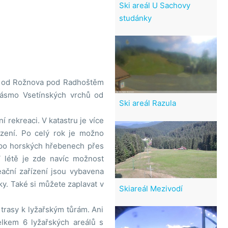
Ski areál U Sachovy
studánky
ně od Rožnova pod Radhoštěm
pásmo Vsetínských vrchů od
Ski areál Razula
 rekreaci. V katastru je více
ízení. Po celý rok je možno
e po horských hřebenech přes
 létě je zde navíc možnost
eační zařízení jsou vybavena
y. Také si můžete zaplavat v
Skiareál Mezivodí
 trasy k lyžařským tůrám. Ani
elkem 6 lyžařských areálů s