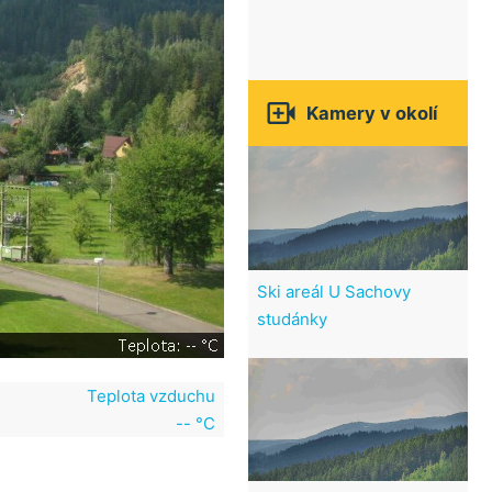

Kamery v okolí
Ski areál U Sachovy
studánky
Teplota vzduchu
-- °C