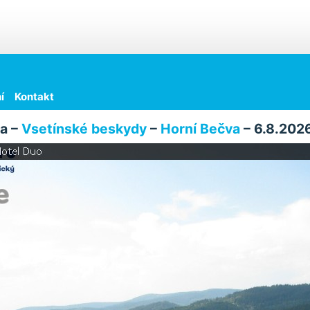
í
Kontakt
a –
Vsetínské beskydy
–
Horní Bečva
– 6.8.2026