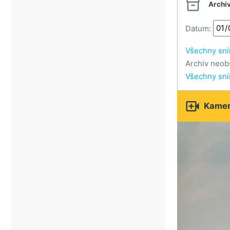

Archi
Datum:
Všechny sn
Archiv neob
Všechny sn

Kamery