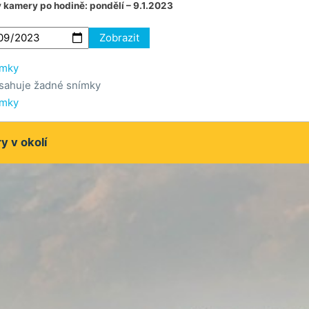
v kamery po hodině:
pondělí – 9.1.2023
Zobrazit
ímky
sahuje žadné snímky
ímky
 v okolí