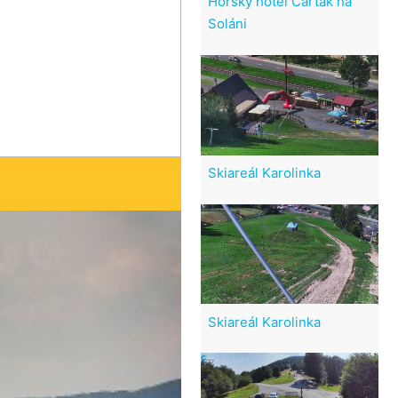
Horský hotel Čarták na
Soláni
Skiareál Karolinka
Skiareál Karolinka