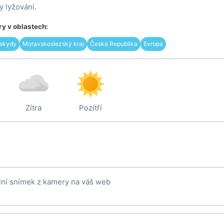
 lyžování.
y v oblastech:
skydy
Moravskoslezský kraj
Česká Republika
Evropa
Zítra
Pozítří
lní snímek z kamery na váš web