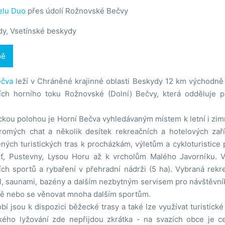
elu Duo
přes údolí Rožnovské Bečvy
y, Vsetínské beskydy
pě
ečva
leží v Chráněné krajinné oblasti Beskydy 12 km východ
ch horního toku Rožnovské (Dolní) Bečvy, která odděluje 
kou polohou je Horní Bečva vyhledávaným místem k letní i zimní
omých chat a několik desítek rekreačních a hotelových zař
ených turistických tras k procházkám, výletům a cykloturistic
ť, Pustevny, Lysou Horu až k vrcholům Malého Javorníku. V
ích sportů a rybaření v přehradní nádrži (5 ha). Vybraná rekr
l, saunami, bazény a dalším nezbytným servisem pro návštěvník
dě nebo se věnovat mnoha dalším sportům.
í jsou k dispozici běžecké trasy a také lze využívat turistické
ského lyžování zde nepřijdou zkrátka - na svazích obce je c