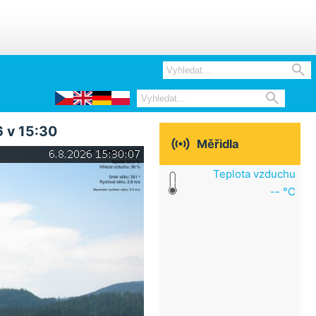


 v 15:30

Měřidla
Teplota vzduchu
-- °C