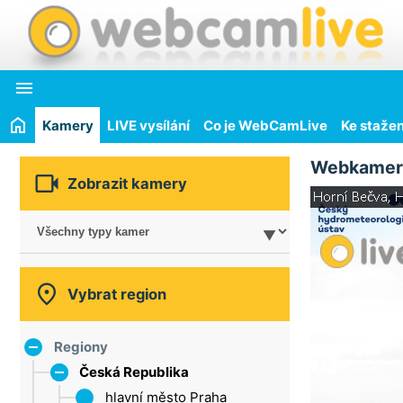

Kamery
LIVE vysílání
Co je WebCamLive
Ke stažen
Webkamer

Zobrazit kamery

Vybrat region
Regiony
Česká Republika
hlavní město Praha