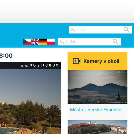


16:00

Kamery v okolí
Město Uherské Hradiště