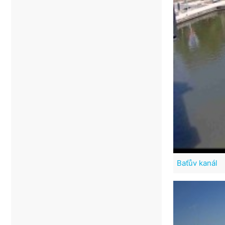
Baťův kanál