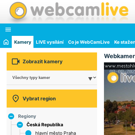

Kamery
LIVE vysílání
Co je WebCamLive
Ke stažen
Webkamer

Zobrazit kamery

Vybrat region
Regiony
Česká Republika
hlavní město Praha