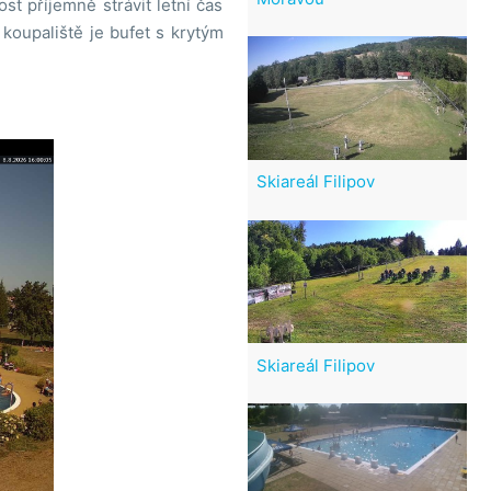
t příjemně strávit letní čas
koupaliště je bufet s krytým
Skiareál Filipov
Skiareál Filipov