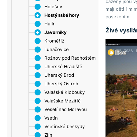
bazény jsou v
Šluknovský výběžek
Holešov
Roštín
mají děti i m
Ústí nad Labem
Hostýnské hory
posezením.
Žatec
Hulín
Chvalčov
Živé vysíl
Javorníky
Rusava
Kroměříž
Tesák
Velké Karlovice
Luhačovice
Trnava u Zlína
Rožnov pod Radhoštěm
Troják
Uherské Hradiště
Uherský Brod
Uherský Ostroh
Valašské Klobouky
Valašské Meziříčí
Veselí nad Moravou
Vsetín
Vsetínské beskydy
Zlín