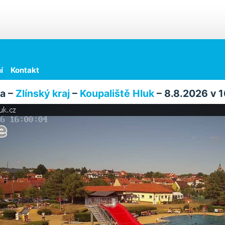
í
Kontakt
a –
Zlínský kraj
–
Koupaliště Hluk
– 8.8.2026 v 