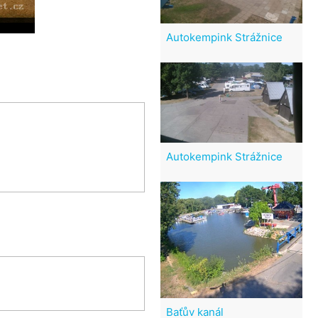
Autokempink Strážnice
Autokempink Strážnice
Baťův kanál