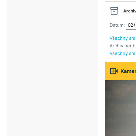

Archi
Datum:
Všechny sn
Archiv neob
Všechny sn

Kamery