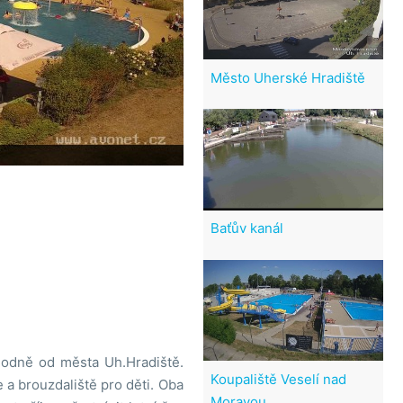
Město Uherské Hradiště
Baťův kanál
hodně od města Uh.Hradiště.
Koupaliště Veselí nad
 a brouzdaliště pro děti. Oba
Moravou