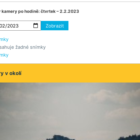
v kamery po hodině:
čtvrtek – 2.2.2023
Zobrazit
ímky
sahuje žadné snímky
ímky
 v okolí