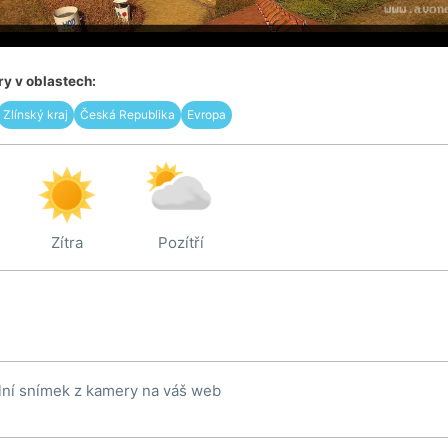
y v oblastech:
Zlínský kraj
Česká Republika
Evropa
Zítra
Pozítří
lní snímek z kamery na váš web