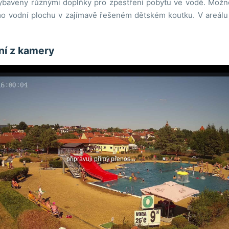
ybaveny různými doplňky pro zpestření pobytu ve vodě. Možnos
imo vodní plochu v zajímavě řešeném dětském koutku. V areálu 
ání z kamery