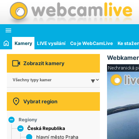

Kamery
LIVE vysílání
Co je WebCamLive
Ke stažen
Webkamer

Zobrazit kamery

Vybrat region
Regiony
Česká Republika
hlavní město Praha