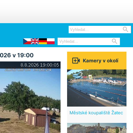


2026 v 19:00

Kamery v okolí
Městské koupaliště Žatec