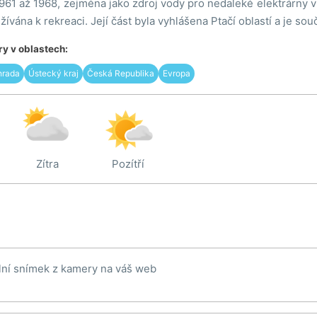
1961 až 1968, zejména jako zdroj vody pro nedaleké elektrárny v
ívána k rekreaci. Její část byla vyhlášena Ptačí oblastí a je so
y v oblastech:
hrada
Ústecký kraj
Česká Republika
Evropa
Zítra
Pozítří
lní snímek z kamery na váš web