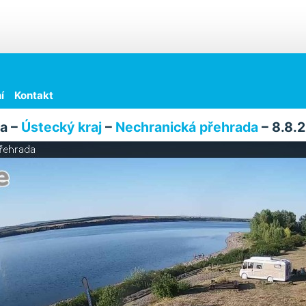
í
Kontakt
a –
Ústecký kraj
–
Nechranická přehrada
– 8.8.