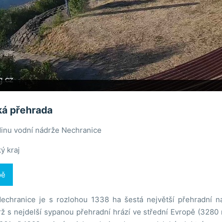
ká přehrada
dinu vodní nádrže Nechranice
ý kraj
pě
echranice je s rozlohou 1338 ha šestá největší přehradní n
rž s nejdelší sypanou přehradní hrází ve střední Evropě (3280