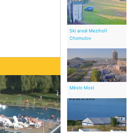
Ski areál Mezihoří
Chomutov
Město Most