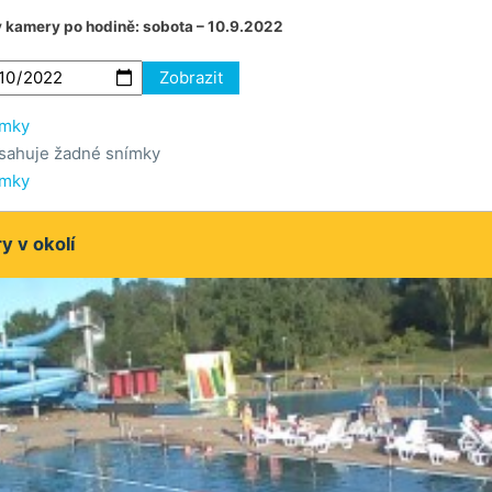
v kamery po hodině:
sobota – 10.9.2022
Zobrazit
ímky
sahuje žadné snímky
ímky
 v okolí