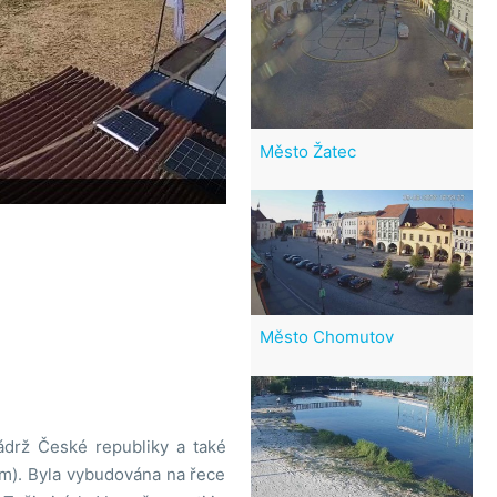
Město Žatec
Město Chomutov
ádrž České republiky a také
 m). Byla vybudována na řece