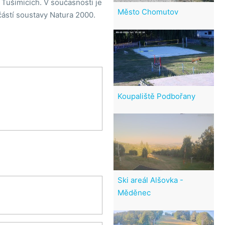
 Tušimicích. V současnosti je
Město Chomutov
učástí soustavy Natura 2000.
Koupaliště Podbořany
Ski areál Alšovka -
Měděnec