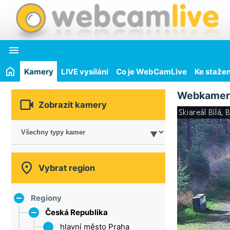

Kamery
LIVE vysílání
Co je WebCamLive
Ke stažen
Webkamer

Zobrazit kamery

Vybrat region
Regiony
Česká Republika
hlavní město Praha