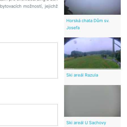
bytovacích možností, jejichž
Horská chata Dům sv.
Josefa
Ski areál Razula
Ski areál U Sachovy