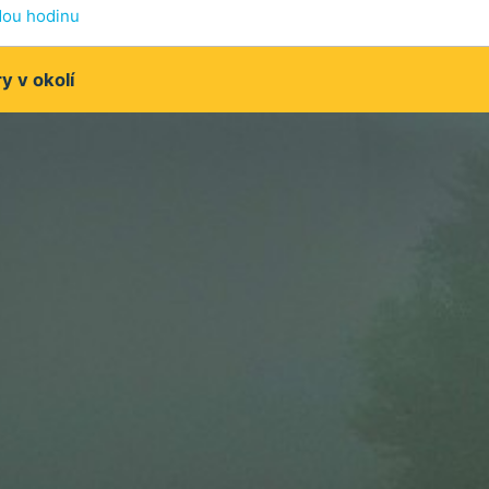
dou hodinu
 v okolí