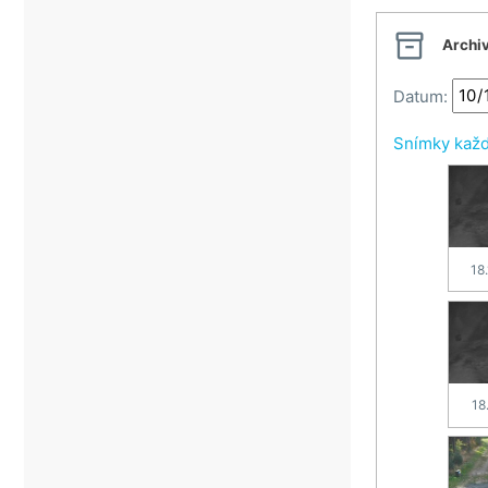

Archi
Datum:
Snímky kaž
18
18