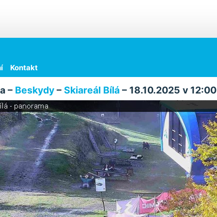
í
Kontakt
a –
Beskydy
–
Skiareál Bílá
– 18.10.2025 v 12:00