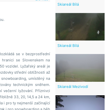
Skiareál Bílá
ou.
Skiareál Bílá
 Rozkládá se v bezprostřední
na hranici se Slovenskem na
50 vozidel. Lyžařský areál je
ezdovky střední obtížnosti až
o snowboarding, umístěný na
ěžovány technickým sněhem.
Skiareál Mezivodí
 večerní lyžování. Příznivci
ibližně 33, 20, 14,5 a 24 km,
la i pro ty nejmenší začínající
 tak i pro snowboarding a běh