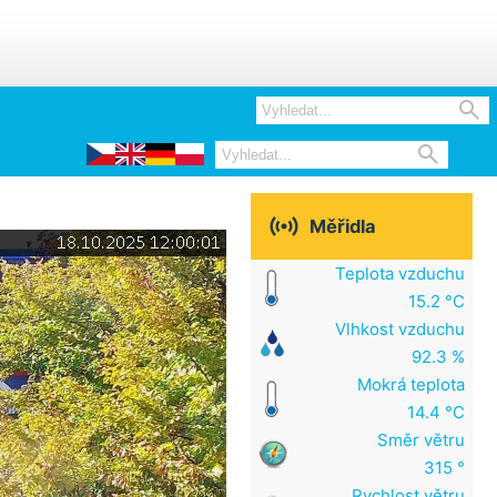



Měřidla
Teplota vzduchu
15.2 °C
Vlhkost vzduchu
92.3 %
Mokrá teplota
14.4 °C
Směr větru
315 °
Rychlost větru