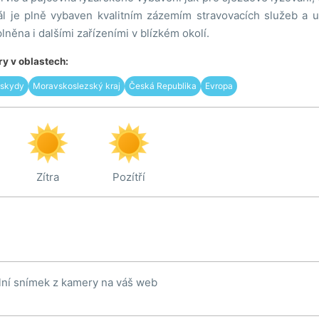
eál je plně vybaven kvalitním zázemím stravovacích služeb a u
lněna i dalšími zařízeními v blízkém okolí.
y v oblastech:
skydy
Moravskoslezský kraj
Česká Republika
Evropa
Zítra
Pozítří
lní snímek z kamery na váš web