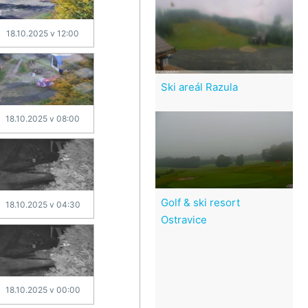
18.10.2025 v 12:00
Ski areál Razula
18.10.2025 v 08:00
Golf & ski resort
18.10.2025 v 04:30
Ostravice
18.10.2025 v 00:00