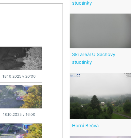
studánky
Ski areál U Sachovy
studánky
18.10.2025 v 20:00
18.10.2025 v 16:00
Horní Bečva