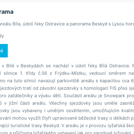
orama
reálu Bíla, údolí řeky Ostravice a panorama Beskyd s Lysou hor
dy
pě
l v Bílé v Beskydách se nachází v údolí řeky Bílá Ostravice.
tní silnice 1. třídy č.56 z Frýdku-Místku, vedoucí směrem 
o na tuto silnici navazují parkoviště areálu s kapacitou cca 6
jezdových tratí od závodní sjezdovky s homologací FIS přes sj
pro začátečníky a výuku dětí. Součástí areálu je Snowpark pr
5 v jižní části areálu. Všechny sjezdovky jsou uměle zasn
ovky jsou vybaveny i umělým osvětlením, umožňujícím kvalitní
vání mohou využít čtyři upravované běžecké trasy o délkách př
vající turistické trasy Beskyd. V areálu je v provozu lyžařská ško
ervis a půjčovna lyžařského vybavení jak pro sjezdové lyžování,