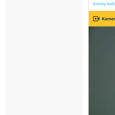
Snímky kaž

Kamery