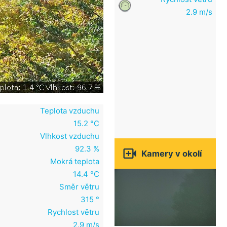
2.9 m/s
Teplota vzduchu
15.2 °C
Vlhkost vzduchu
92.3 %

Kamery v okolí
Mokrá teplota
14.4 °C
Směr větru
315 °
Rychlost větru
2.9 m/s