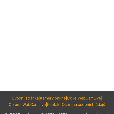
Úvodní stránka
Kamery online
Co je WebCamLive
Co umí WebCamLive
Kontakt
Ochrana osobních údajů