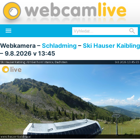


Webkamera –
Schladming
–
Ski Hauser Kaibling
– 9.8.2026 v 13:45