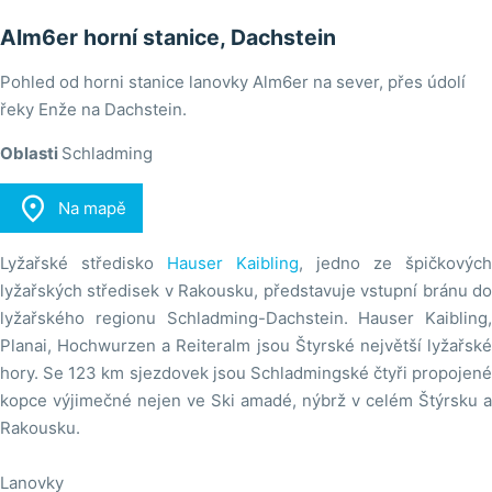
Alm6er horní stanice, Dachstein
Pohled od horni stanice lanovky Alm6er na sever, přes údolí
řeky Enže na Dachstein.
Oblasti
Schladming

Na mapě
Lyžařské středisko
Hauser Kaibling
, jedno ze špičkových
lyžařských středisek v Rakousku, představuje vstupní bránu do
lyžařského regionu Schladming-Dachstein. Hauser Kaibling,
Planai, Hochwurzen a Reiteralm jsou Štyrské největší lyžařské
hory. Se 123 km sjezdovek jsou Schladmingské čtyři propojené
kopce výjimečné nejen ve Ski amadé, nýbrž v celém Štýrsku a
Rakousku.
Lanovky