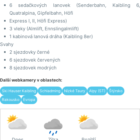
6 sedačkových lanovek (Senderbahn, Kaibling 6,
Quatralpina, Gipfelbahn, Höfi
Express I, II, Höfi Express)
3 vleky (Almlift, Ennslingalmlift)
1 kabinová lanová dráha (Kaibling 8er)
Svahy
2 sjezdovky černé
6 sjezdovek červených
8 sjezdovek modrých
Další webkamery v oblastech:
Ski Hauser Kaibling
Schladming
Nízké Taury
Alpy (ST)
Štýrsko
Rakousko
Evropa
Dnes
Zítra
Pozítří