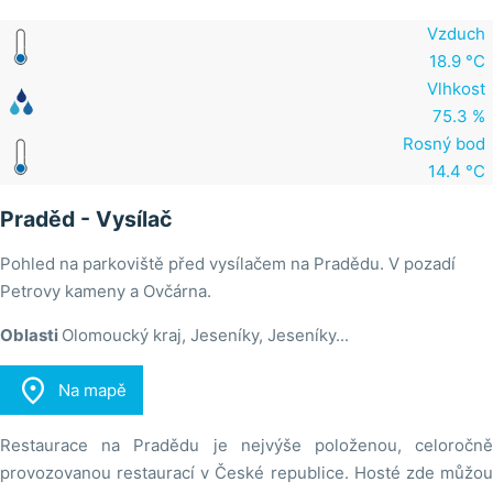
Vzduch
18.9 °C
Vlhkost
75.3 %
Rosný bod
14.4 °C
Praděd - Vysílač
Pohled na parkoviště před vysílačem na Pradědu. V pozadí
Petrovy kameny a Ovčárna.
Oblasti
Olomoucký kraj, Jeseníky, Jeseníky...

Na mapě
Restaurace na Pradědu je nejvýše položenou, celoročně
provozovanou restaurací v České republice. Hosté zde můžou