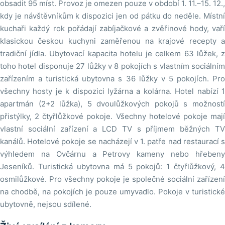
obsadit 95 míst. Provoz je omezen pouze v období 1. 11.–15. 12.,
kdy je návštěvníkům k dispozici jen od pátku do neděle. Místní
kuchaři každý rok pořádají zabíjačkové a zvěřinové hody, vaří
klasickou českou kuchyni zaměřenou na krajové recepty a
tradiční jídla. Ubytovací kapacita hotelu je celkem 63 lůžek, z
toho hotel disponuje 27 lůžky v 8 pokojích s vlastním sociálním
zařízením a turistická ubytovna s 36 lůžky v 5 pokojích. Pro
všechny hosty je k dispozici lyžárna a kolárna. Hotel nabízí 1
apartmán (2+2 lůžka), 5 dvoulůžkových pokojů s možností
přistýlky, 2 čtyřlůžkové pokoje. Všechny hotelové pokoje mají
vlastní sociální zařízení a LCD TV s příjmem běžných TV
kanálů. Hotelové pokoje se nacházejí v 1. patře nad restaurací s
výhledem na Ovčárnu a Petrovy kameny nebo hřebeny
Jeseníků. Turistická ubytovna má 5 pokojů: 1 čtyřlůžkový, 4
osmilůžkové. Pro všechny pokoje je společné sociální zařízení
na chodbě, na pokojích je pouze umyvadlo. Pokoje v turistické
ubytovně, nejsou sdílené.