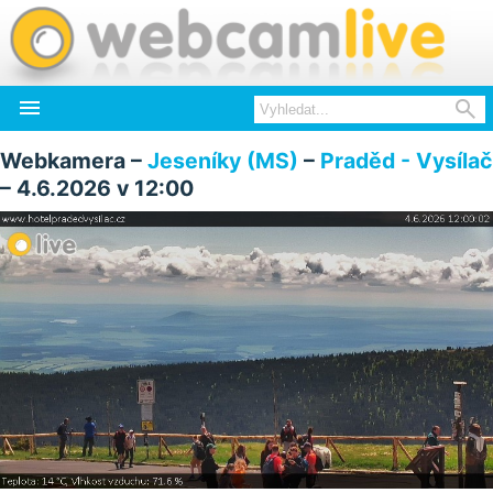


Webkamera –
Jeseníky (MS)
–
Praděd - Vysílač
– 4.6.2026 v 12:00