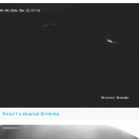
Resort a skiareál Brněnka