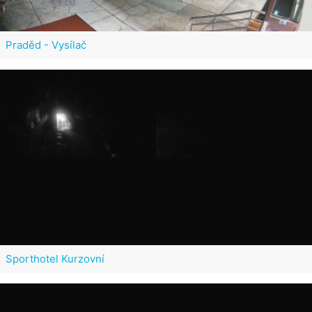
Praděd - Vysílač
Sporthotel Kurzovní