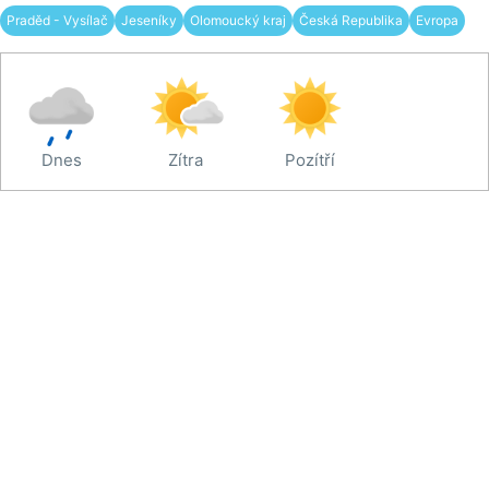
Praděd - Vysílač
Jeseníky
Olomoucký kraj
Česká Republika
Evropa
Dnes
Zítra
Pozítří