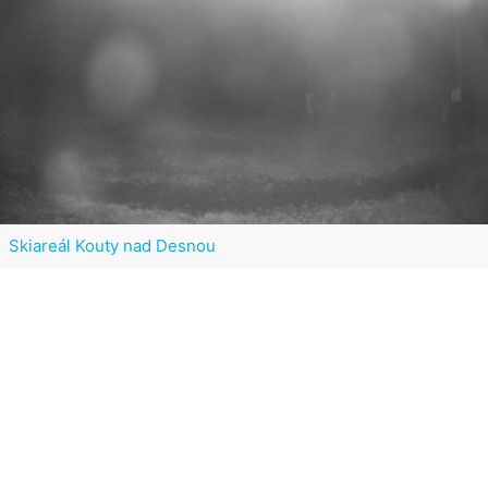
Skiareál Kouty nad Desnou