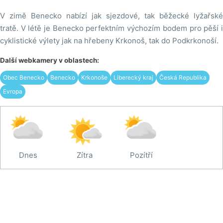
V zimě Benecko nabízí jak sjezdové, tak běžecké lyžařské
tratě. V létě je Benecko perfektním výchozím bodem pro pěší i
cyklistické výlety jak na hřebeny Krkonoš, tak do Podkrkonoší.
Další webkamery v oblastech:
Obec Benecko
Benecko
Krkonoše
Liberecký kraj
Česká Republika
Evropa
Dnes
Zítra
Pozítří