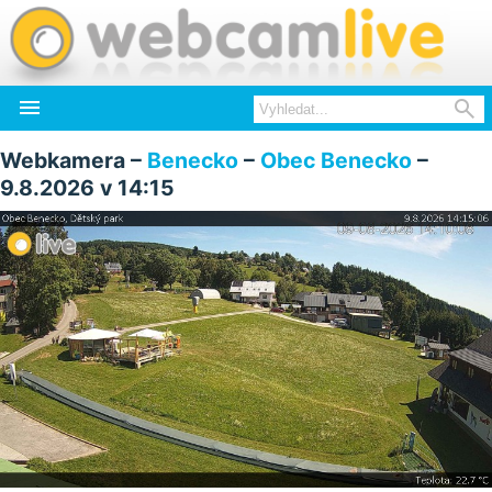


Webkamera –
Benecko
–
Obec Benecko
–
9.8.2026 v 14:15