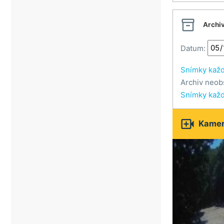
Veselí nad Moravou

Vsetín
Archi
Vsetínské beskydy
Datum:
Zlín
Snímky kaž
Archiv neob
Snímky kaž

Kamery