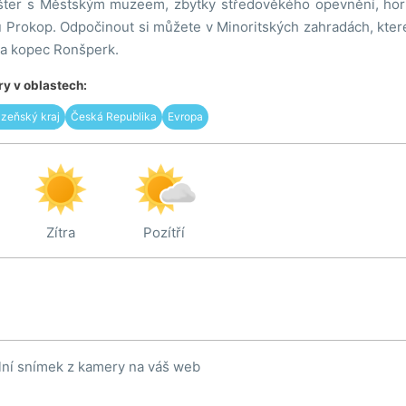
ášter s Městským muzeem, zbytky středověkého opevnění, hor
 Prokop. Odpočinout si můžete v Minoritských zahradách, které
 a kopec Ronšperk.
y v oblastech:
lzeňský kraj
Česká Republika
Evropa
Zítra
Pozítří
lní snímek z kamery na váš web