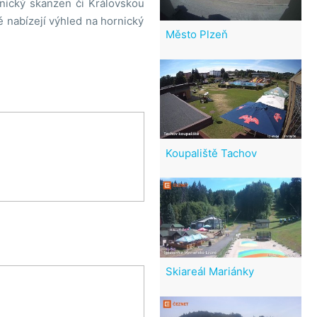
nický skanzen či Královskou
 nabízejí výhled na hornický
Město Plzeň
Koupaliště Tachov
Skiareál Mariánky