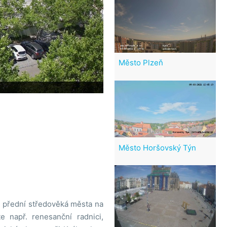
Město Plzeň
Město Horšovský Týn
i přední středověká města na
 např. renesanční radnici,