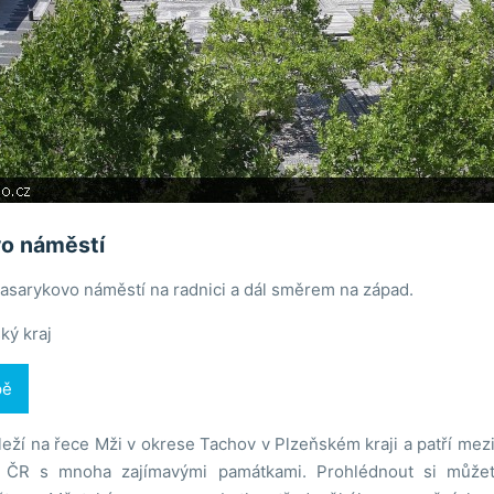
o náměstí
asarykovo náměstí na radnici a dál směrem na západ.
ký kraj
pě
leží na řece Mži v okrese Tachov v Plzeňském kraji a patří mez
 ČR s mnoha zajímavými památkami. Prohlédnout si můžete