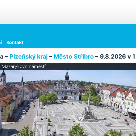
í
Kontakt
a –
Plzeňský kraj
–
Město Stříbro
– 9.8.2026 v 