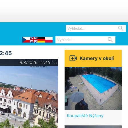


12:45

Kamery v okolí
Koupaliště Nýřany