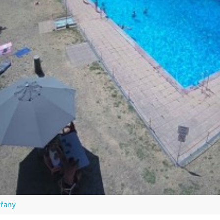
ýřany