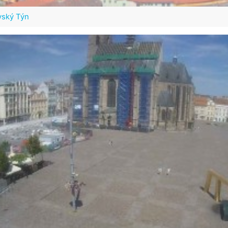
vský Týn