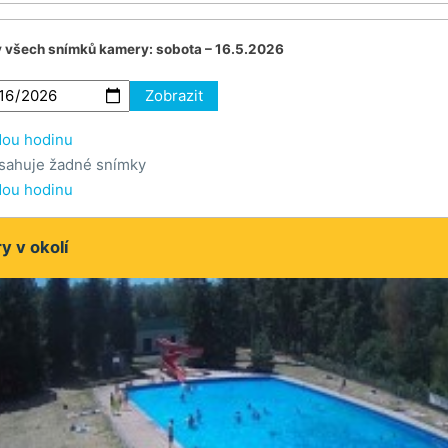
v všech snímků kamery:
sobota – 16.5.2026
Zobrazit
dou hodinu
sahuje žadné snímky
dou hodinu
 v okolí