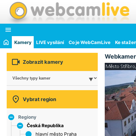

Kamery
LIVE vysílání
Co je WebCamLive
Ke stažen
Webkamer

Zobrazit kamery

Vybrat region
Regiony
Česká Republika
hlavní město Praha