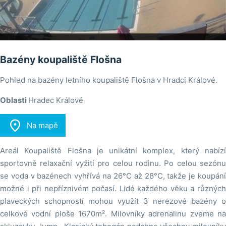
Bazény koupaliště Flošna
Pohled na bazény letního koupaliště Flošna v Hradci Králové.
Oblasti
Hradec Králové

Na mapě
Areál Koupaliště Flošna je unikátní komplex, který nabízí
sportovně relaxační vyžití pro celou rodinu. Po celou sezónu
se voda v bazénech vyhřívá na 26°C až 28°C, takže je koupání
možné i při nepříznivém počasí. Lidé každého věku a různých
plaveckých schopností mohou využít 3 nerezové bazény o
celkové vodní ploše 1670m². Milovníky adrenalinu zveme na