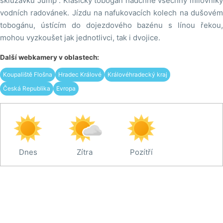
skluzavku Jump . Klasický tobogán nadchne všechny milovníky
vodních radovánek. Jízdu na nafukovacích kolech na dušovém
tobogánu, ústícím do dojezdového bazénu s línou řekou,
mohou vyzkoušet jak jednotlivci, tak i dvojice.
Další webkamery v oblastech:
Koupaliště Flošna
Hradec Králové
Královéhradecký kraj
Česká Republika
Evropa
Dnes
Zítra
Pozítří