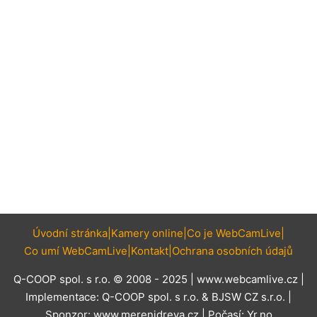
Úvodní stránka
Kamery online
Co je WebCamLive
Co umí WebCamLive
Kontakt
Ochrana osobních údajů
Q-COOP spol. s r.o. © 2008 - 2025 |
www.webcamlive.cz
|
Implementace:
Q-COOP spol. s r.o.
&
BJSW CZ s.r.o.
|
Sponzor:
www.merenidreva.cz
| Počasí:
Yr.no