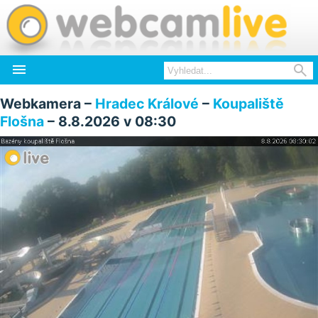


Webkamera –
Hradec Králové
–
Koupaliště
Flošna
– 8.8.2026 v 08:30