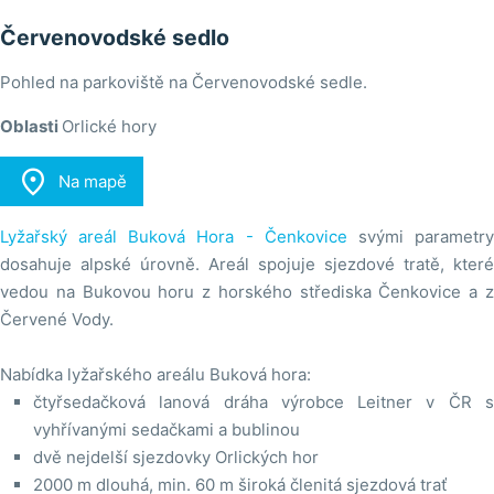
Červenovodské sedlo
Pohled na parkoviště na Červenovodské sedle.
Oblasti
Orlické hory

Na mapě
Lyžařský areál Buková Hora - Čenkovice
svými parametr
dosahuje alpské úrovně. Areál spojuje sjezdové tratě, které
vedou na Bukovou horu z horského střediska Čenkovice a z
Červené Vody.
Nabídka lyžařského areálu Buková hora:
čtyřsedačková lanová dráha výrobce Leitner v ČR s
vyhřívanými sedačkami a bublinou
dvě nejdelší sjezdovky Orlických hor
2000 m dlouhá, min. 60 m široká členitá sjezdová trať