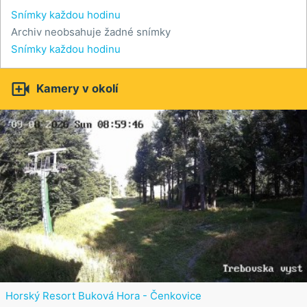
Snímky každou hodinu
Archiv neobsahuje žadné snímky
Snímky každou hodinu

Kamery v okolí
Horský Resort Buková Hora - Čenkovice