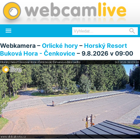


Webkamera –
Orlické hory
–
Horský Resort
Buková Hora - Čenkovice
– 9.8.2026 v 09:00