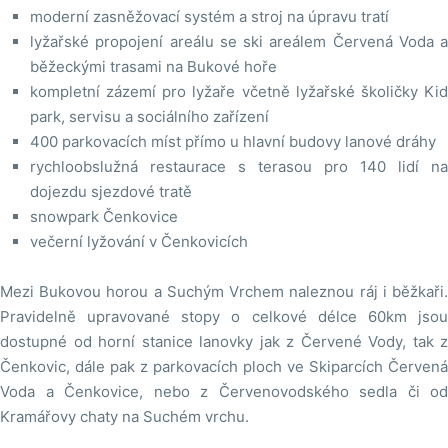
moderní zasněžovací systém a stroj na úpravu tratí
lyžařské propojení areálu se ski areálem Červená Voda a
běžeckými trasami na Bukové hoře
kompletní zázemí pro lyžaře včetně lyžařské školičky Kid
park, servisu a sociálního zařízení
400 parkovacích míst přímo u hlavní budovy lanové dráhy
rychloobslužná restaurace s terasou pro 140 lidí na
dojezdu sjezdové tratě
snowpark Čenkovice
večerní lyžování v Čenkovicích
Mezi Bukovou horou a Suchým Vrchem naleznou ráj i běžkaři.
Pravidelně upravované stopy o celkové délce 60km jsou
dostupné od horní stanice lanovky jak z Červené Vody, tak z
Čenkovic, dále pak z parkovacích ploch ve Skiparcích Červená
Voda a Čenkovice, nebo z Červenovodského sedla či od
Kramářovy chaty na Suchém vrchu.