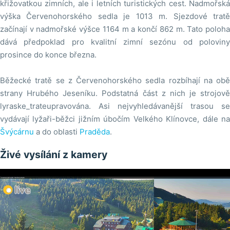
křižovatkou zimních, ale i letních turistických cest. Nadmořská
výška Červenohorského sedla je 1013 m. Sjezdové tratě
začínají v nadmořské výšce 1164 m a končí 862 m. Tato poloha
dává předpoklad pro kvalitní zimní sezónu od poloviny
prosince do konce března.
Běžecké tratě se z Červenohorského sedla rozbíhají na obě
strany Hrubého Jeseníku. Podstatná část z nich je strojově
lyraske_trateupravována. Asi nejvyhledávanější trasou se
vydávají lyžaři-běžci jižním úbočím Velkého Klínovce, dále na
Švýcárnu
a do oblasti
Praděda
.
Živé vysílání z kamery