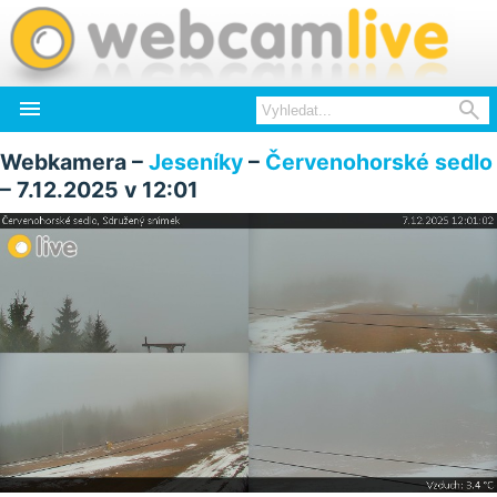


Webkamera –
Jeseníky
–
Červenohorské sedlo
– 7.12.2025 v 12:01