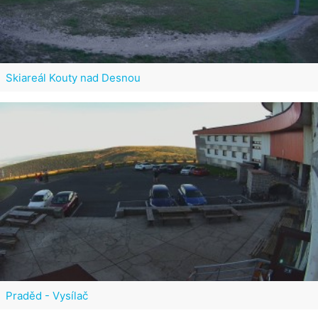
Skiareál Kouty nad Desnou
Praděd - Vysílač