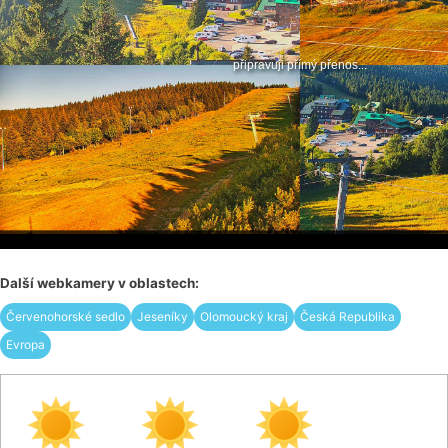
Další webkamery v oblastech:
Červenohorské sedlo
Jeseníky
Olomoucký kraj
Česká Republika
Evropa