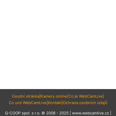
Úvodní stránka
Kamery online
Co je WebCamLive
Co umí WebCamLive
Kontakt
Ochrana osobních údajů
Q-COOP spol. s r.o. © 2008 - 2025 |
www.webcamlive.cz
|