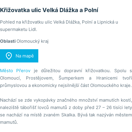
Křižovatka ulic Velká Dlážka a Polní
Pohled na křižovatku ulic Velká Dlážka, Polní a Lipnická u
supermaketu Lidl.
Oblasti
Olomoucký kraj

Na mapě
Město Přerov
je důležitou dopravní křižovatkou. Spolu 
Olomoucí, Prostějovem, Šumperkem a Hranicemi tvoří
průmyslovou a ekonomicky nejsilnější část Olomouckého kraje.
Nachází se zde vykopávky značného množství mamutích kostí,
naleziště tábořišť lovců mamutů z doby před 27 – 26 tisíci lety
se nachází na místě zvaném Skalka. Bývá tak nazýván městem
mamutů.