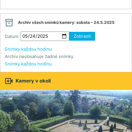

Archiv všech snímků kamery:
sobota – 24.5.2025
Datum:
Zobrazit
Snímky každou hodinu
Archiv neobsahuje žadné snímky
Snímky každou hodinu

Kamery v okolí