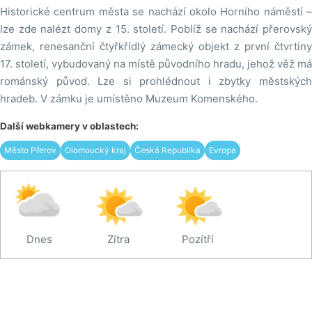
Historické centrum města se nachází okolo Horního náměstí –
lze zde nalézt domy z 15. století. Poblíž se nachází přerovský
zámek, renesanční čtyřkřídlý zámecký objekt z první čtvrtiny
17. století, vybudovaný na místě původního hradu, jehož věž má
románský původ. Lze si prohlédnout i zbytky městských
hradeb. V zámku je umístěno Muzeum Komenského.
Další webkamery v oblastech:
Město Přerov
Olomoucký kraj
Česká Republika
Evropa
Dnes
Zítra
Pozítří