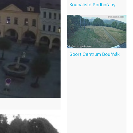
Koupaliště Podbořany
Sport Centrum Bouřňák