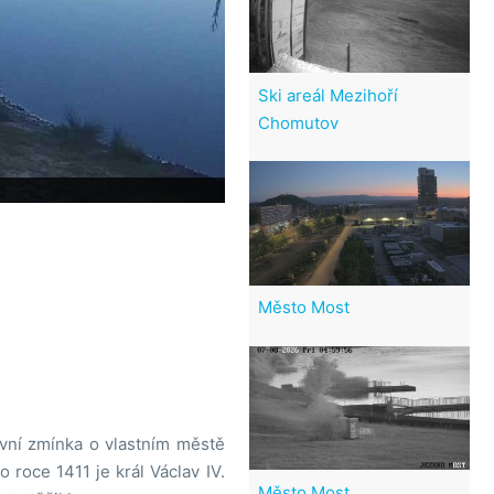
Ski areál Mezihoří
Chomutov
Město Most
vní zmínka o vlastním městě
roce 1411 je král Václav IV.
Město Most