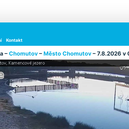
í
Kontakt
a –
Chomutov
–
Město Chomutov
– 7.8.2026 v