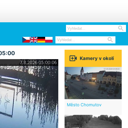


 05:00

Kamery v okolí
Město Chomutov