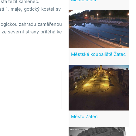
ěsta těžil kamenec.
 1. máje, gotický kostel sv.
ologickou zahradu zaměřenou
 ze severní strany přiléhá ke
Městské koupaliště Žatec
Město Žatec