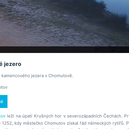
 jezero
ž kamencového jezera v Chomutově.
tov
pě
tov
leží na úpatí Krušných hor v severozápadních Čechách. Pr
 1252, kdy městečko Chomutov získal řád německých rytířů. Po 