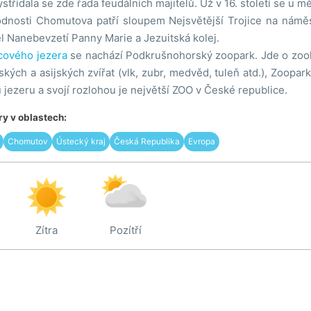
střídala se zde řada feudálních majitelů. Už v 16. století se u m
dnosti Chomutova patří sloupem Nejsvětější Trojice na náměstí
el Nanebevzetí Panny Marie a Jezuitská kolej.
ového jezera
se nachází Podkrušnohorský zoopark. Jde o zo
kých a asijských zvířat (vlk, zubr, medvěd, tuleň atd.), Zoopark
zeru a svojí rozlohou je největší ZOO v České republice.
y v oblastech:
Chomutov
Ústecký kraj
Česká Republika
Evropa
Zítra
Pozítří