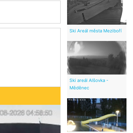
Ski Areál města Meziboří
Ski areál Alšovka -
Měděnec