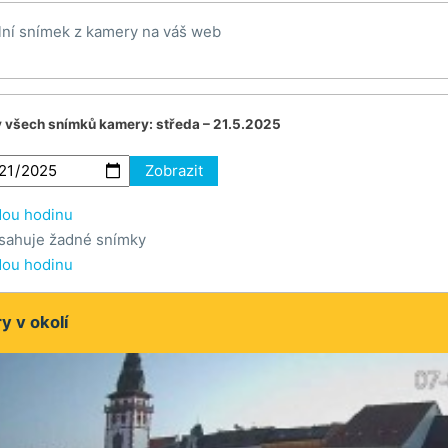
lní snímek z kamery na váš web
v všech snímků kamery:
středa – 21.5.2025
Zobrazit
dou hodinu
sahuje žadné snímky
dou hodinu
 v okolí