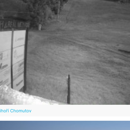
zihoří Chomutov