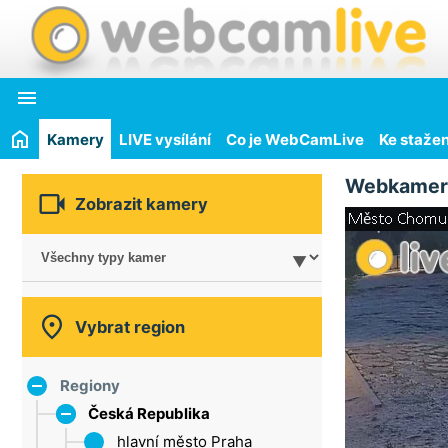

Kamery
LIVE vysílání
Co je WebCamLive
Ke stažen
Webkamer

Zobrazit kamery

Vybrat region
Regiony
Česká Republika
hlavní město Praha