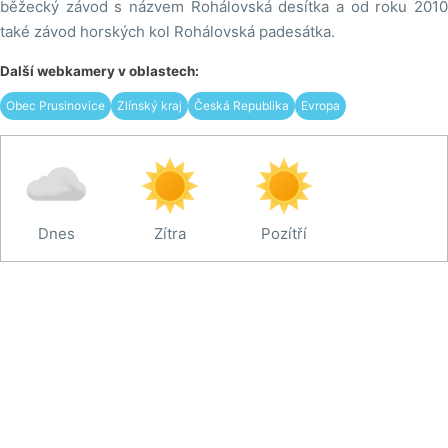
běžecký závod s názvem Rohálovská desítka a od roku 2010
také závod horských kol Rohálovská padesátka.
Další webkamery v oblastech:
Obec Prusinovice
Zlínský kraj
Česká Republika
Evropa
Dnes
Zítra
Pozítří