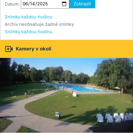
Datum:
Zobrazit
Snímky každou hodinu
Archiv neobsahuje žadné snímky
Snímky každou hodinu

Kamery v okolí