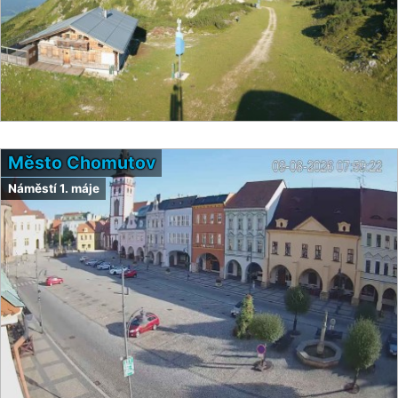
Město Chomutov
Náměstí 1. máje