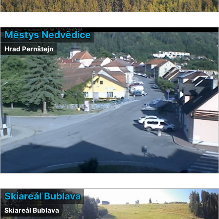
Městys Nedvědice
Hrad Pernštejn
Skiareál Bublava
Skiareál Bublava