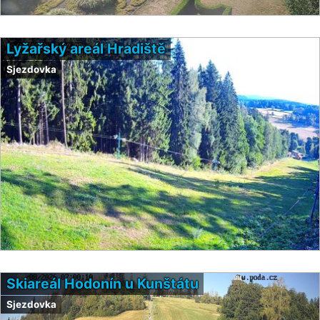
Lyžařský areál Hradiště
Sjezdovka
Skiareál Hodonín u Kunštátu
Sjezdovka