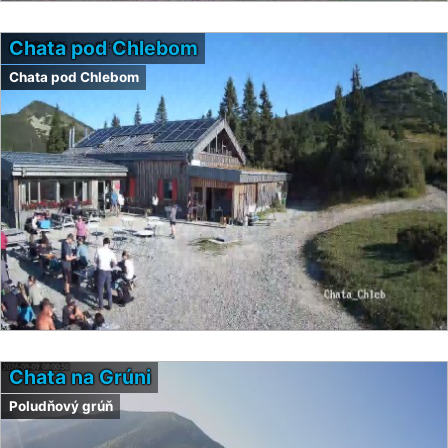
Chata pod Chlebom
Chata pod Chlebom
Chata na Grúni
Poludňový grúň