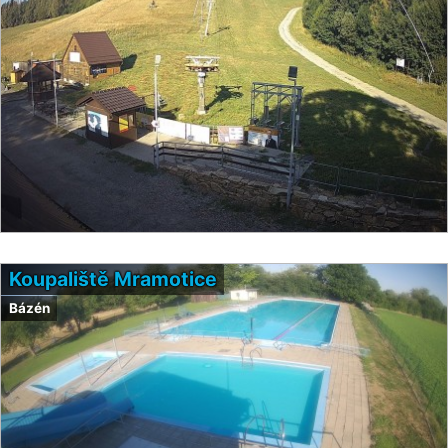
Koupaliště Mramotice
Bázén