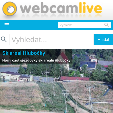



Hledat
Skiareál Hlubočky
Horní část sjezdovky skiareálu Hlubočky