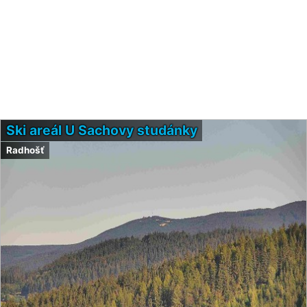
Ski areál U Sachovy studánky
Radhošť