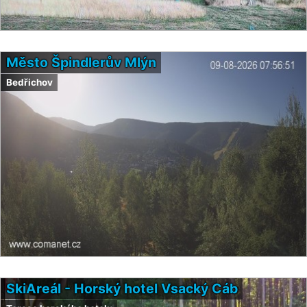
Město Špindlerův Mlýn
Bedřichov
SkiAreál - Horský hotel Vsacký Cáb