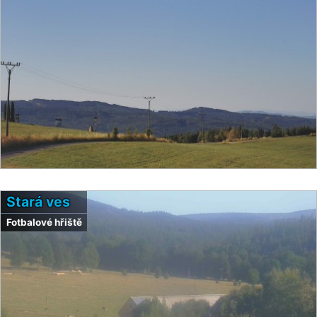
Stará ves
Fotbalové hřiště