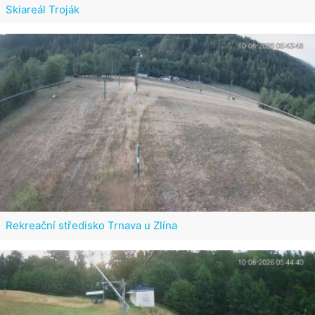
Skiareál Troják
Rekreační středisko Trnava u Zlína