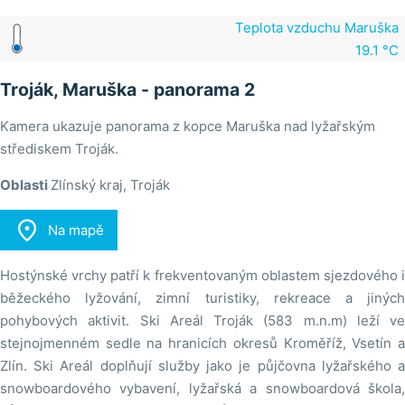
Teplota vzduchu Maruška
19.1 °C
Troják, Maruška - panorama 2
Kamera ukazuje panorama z kopce Maruška nad lyžařským
střediskem Troják.
Oblasti
Zlínský kraj, Troják

Na mapě
Hostýnské vrchy patří k frekventovaným oblastem sjezdového i
běžeckého lyžování, zimní turistiky, rekreace a jiných
pohybových aktivit. Ski Areál Troják (583 m.n.m) leží ve
stejnojmenném sedle na hranicích okresů Kroměříž, Vsetín a
Zlín. Ski Areál doplňují služby jako je půjčovna lyžařského a
snowboardového vybavení, lyžařská a snowboardová škola,