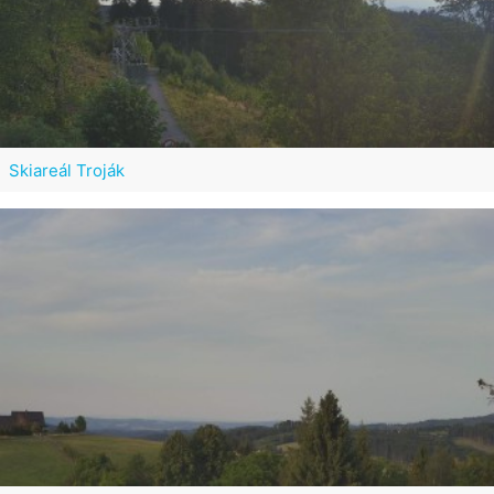
Skiareál Troják