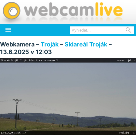


Webkamera –
Troják
–
Skiareál Troják
–
13.6.2025 v 12:03