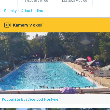
13.6.2025 v 01:00
13.6.2025 v 00:00
Snímky každou hodinu

Kamery v okolí
Koupaliště Bystřice pod Hostýnem