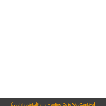
Úvodní stránka
Kamery online
Co je WebCamLive