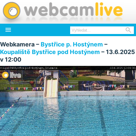


Webkamera –
Bystřice p. Hostýnem
–
Koupaliště Bystřice pod Hostýnem
– 13.6.2025
v 12:00