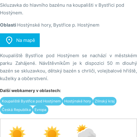
Skluzavka do hlavního bazénu na koupališti v Bystřici pod
Hostýnem.
Oblasti
Hostýnské hory, Bystřice p. Hostýnem

Na mapě
Koupaliště Bystřice pod Hostýnem se nachází v městském
parku Zahájené. Návštěvníkům je k dispozici 50 m dlouhý
bazén se skluzavkou, dětský bazén s chrliči, volejbalové hřiště,
kuželky a občerstvení.
Další webkamery v oblastech:
Koupaliště Bystřice pod Hostýnem
Hostýnské hory
Zlínský kraj
Česká Republika
Evropa