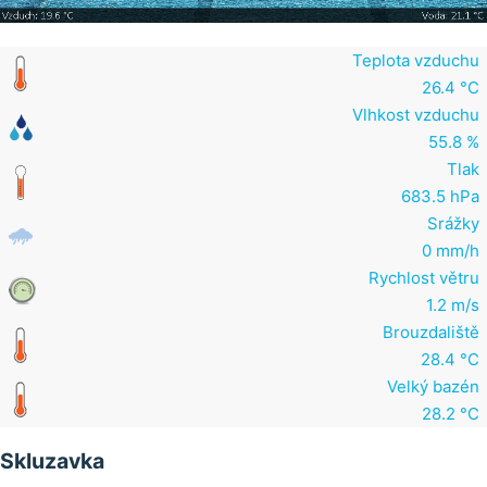
Teplota vzduchu
26.4 °C
Vlhkost vzduchu
55.8 %
Tlak
683.5 hPa
Srážky
0 mm/h
Rychlost větru
1.2 m/s
Brouzdaliště
28.4 °C
Velký bazén
28.2 °C
Skluzavka