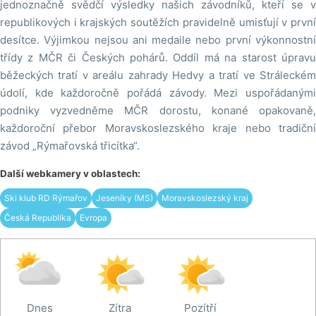
jednoznačně svědčí výsledky našich závodníků, kteří se v
republikových i krajských soutěžích pravidelně umisťují v první
desítce. Výjimkou nejsou ani medaile nebo první výkonnostní
třídy z MČR či Českých pohárů. Oddíl má na starost úpravu
běžeckých tratí v areálu zahrady Hedvy a tratí ve Stráleckém
údolí, kde každoročně pořádá závody. Mezi uspořádanými
podniky vyzvedněme MČR dorostu, konané opakovaně,
každoroční přebor Moravskoslezského kraje nebo tradiční
závod „Rýmařovská třicítka“.
Další webkamery v oblastech:
Ski klub RD Rýmařov
Jeseníky (MS)
Moravskoslezský kraj
Česká Republika
Evropa
Dnes
Zítra
Pozítří