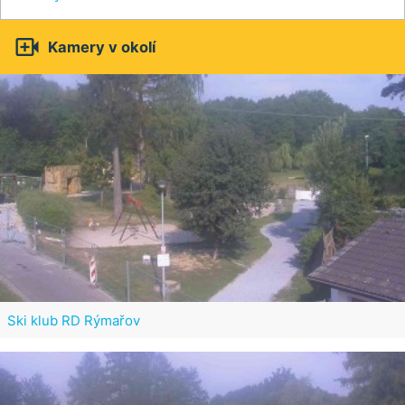

Kamery v okolí
Ski klub RD Rýmařov