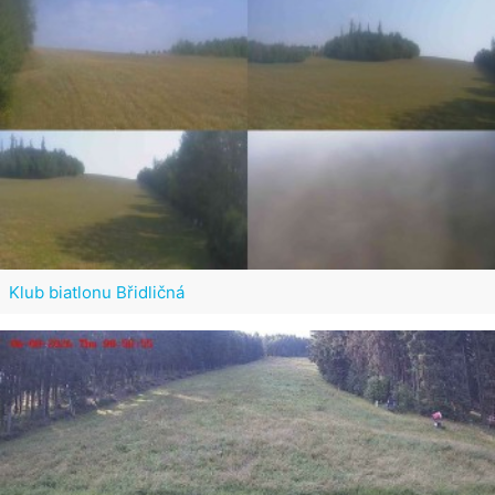
Klub biatlonu Břidličná