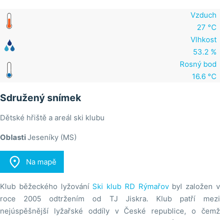
Vzduch
27 °C
Vlhkost
53.2 %
Rosný bod
16.6 °C
Sdružený snímek
Dětské hřiště a areál ski klubu
Oblasti
Jeseníky (MS)

Na mapě
Klub běžeckého lyžování
Ski klub RD Rýmařov
byl založen 
roce 2005 odtržením od TJ Jiskra. Klub patří mezi
nejúspěšnější lyžařské oddíly v České republice, o čemž