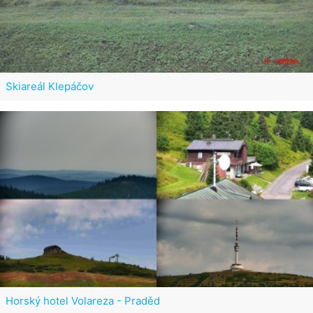
Skiareál Klepáčov
Horský hotel Volareza - Praděd