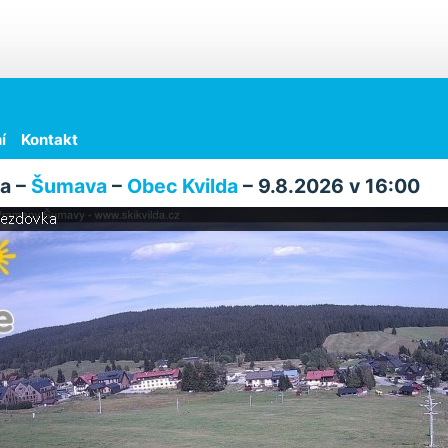
í
Kontakt
a –
Šumava
–
Obec Kvilda
– 9.8.2026 v 16:00