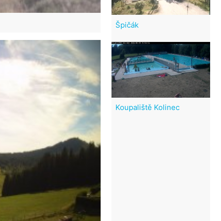
Špičák
Koupaliště Kolinec