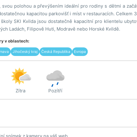
, svou polohou a převýšením ideální pro rodiny s dětmi a začá
dostatečnou kapacitou parkovišť i míst v restauracích. Celkem 3 
 školy SKI Kvilda jsou dostatečně kapacitní pro klientelu uby
ých Ladách, Filipově Huti, Modravě nebo Horské Kvildě.
y v oblastech:
mava
Jihočeský kraj
Česká Republika
Evropa
Zítra
Pozítří
lní snímek z kamery na váš web