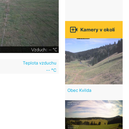

Kamery v okolí
Teplota vzduchu
-- °C
Obec Kvilda