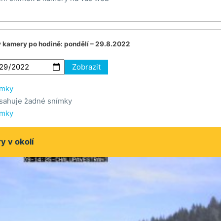
v kamery po hodině:
pondělí – 29.8.2022
Zobrazit
ímky
sahuje žadné snímky
ímky
 v okolí