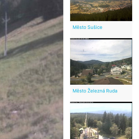
Město Sušice
Město Železná Ruda