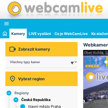

Kamery
LIVE vysílání
Co je WebCamLive
Ke stažen
Webkamer

Zobrazit kamery

Vybrat region
Regiony
Česká Republika
hlavní město Praha