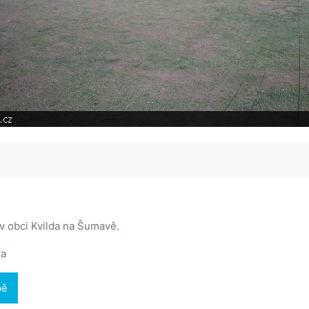
v obci Kvilda na Šumavě.
a
pě