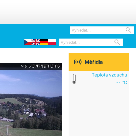



Měřidla
Teplota vzduchu
-- °C